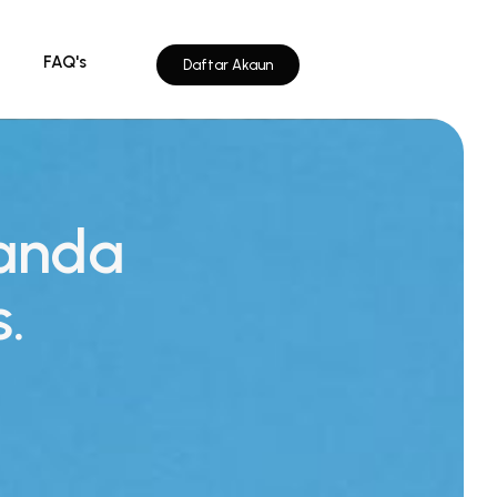
FAQ's
Daftar Akaun
anda
.